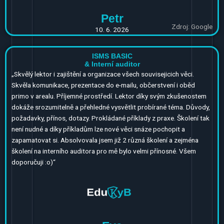
Petr
Zdroj: Google
10. 6. 2026
ISMS BASIC
& Interní auditor
„
Skvělý lektor i zajištění a organizace všech souvisejicich věci.
Skvěla komunikace, prezentace do e-mailu, občerstvení i oběd
primo v arealu. Příjemné prostředí. Lektor díky svým zkušenostem
dokáže srozumitelně a přehledné vysvětlit probírané téma. Důvody,
požadavky, přínos, dotazy. Prokládané příklady z praxe. Školení tak
není nudné a díky příkladům lze nové věci snáze pochopit a
zapamatovat si. Absolvovala jsem již 2 různá školení a zejména
školení na interního auditora pro mě bylo velmi přínosné. Všem
doporučuji :o)“