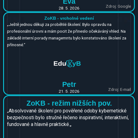
Eva
Zdroj: Google
28. 5. 2026
ZoKB - vrcholné vedení
„Ještě jednou děkuji za proběhlé školení. Bylo opravdu na
profesionální úrovni a mám pocit že přineslo očekáváný vhled. Na
základě interní porady managemntu bylo konstatováno školení za
přínosné.“
Petr
Zdroj: E-mail
21. 5. 2026
ZoKB - režim nižších pov.
Absolvované školení pro pověřené odoby kybernetické
„
bezpečnosti bylo stručně řečeno inspirativní, interaktivní,
fundované a hlavně praktické.
„