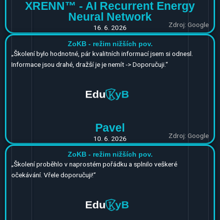
XRENN™ - AI Recurrent Energy
Neural Network
Zdroj: Google
16. 6. 2026
ZoKB - režim nižších pov.
„
Školení bylo hodnotné, pár kvalitních informací jsem si odnesl.
Informace jsou drahé, dražší je je nemít -> Doporučuji.“
Pavel
Zdroj: Google
10. 6. 2026
ZoKB - režim nižších pov.
„
Školení proběhlo v naprostém pořádku a splnilo veškeré
očekávání. Vřele doporučuji!“