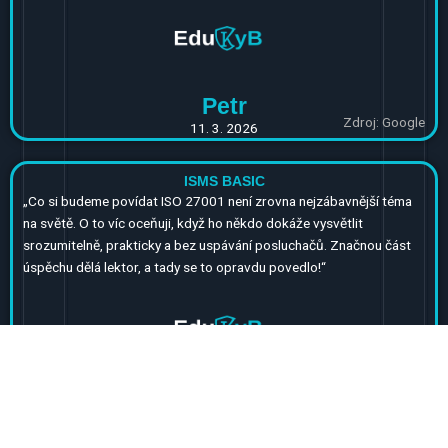
Petr
Zdroj: Google
11. 3. 2026
ISMS BASIC
„
Co si budeme povídat ISO 27001 není zrovna nejzábavnější téma
na světě. O to víc oceňuji, když ho někdo dokáže vysvětlit
srozumitelně, prakticky a bez uspávání posluchačů. Značnou část
úspěchu dělá lektor, a tady se to opravdu povedlo!“
Michal
Zdroj: Google
10. 3. 2026