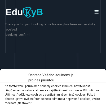
Přeskočit
na
obsah
Thank you for your booking. Your booking has been successfully
received.
[booking_confirm]
Ochrana Vašeho soukromí je
pro nás prioritou
Na tomto webu používáme soubory cookies k měření návštěvnosti,
přizpůsobení obsahu a reklam a k zajištění funkčnosti webu. Kliknutím na
„Přijmout“ udělujete souhlas s používáním všech typů cookies. Pokud
chcete upravit své preference nebo odmítnout nepovinné cookies, zvolte
Školení kybernetické i informační
možnost „Nastavení“.